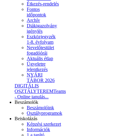
Étkezés-rendelés
Fontos
időpontok
Archív
Diákigazolvány
igénylés
Eszközjegyzék
1-8. évfolyam
Nevelőtestület
fogadóórái
Aktuális étlap
Ügyeletre
jelentkezés
NYÁRI
TÁBOR 2026
DIGITÁLIS
OSZTÁLYTEREM
Teams
- Online tanulás...
Beszámolók
Beszámolóink
Osztályprogramok
Beiskolázás
Képzési szerkezet
Információk
1.a tanító