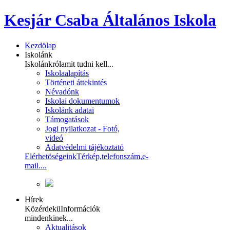
Kesjár Csaba Általános Iskola
Kezdölap
Iskolánk
Iskolánkról
amit tudni kell...
Iskolaalapítás
Történeti áttekintés
Névadónk
Iskolai dokumentumok
Iskolánk adatai
Támogatások
Jogi nyilatkozat - Fotó,
videó
Adatvédelmi tájékoztató
Elérhetöségeink
Térkép,telefonszám,e-
mail....
Hírek
Közérdekü
Információk
mindenkinek...
Aktualitások