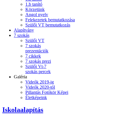
1.b tanító
Körzetünk
Angol nyelv
Felekezetek bemutatkozása
Szülői VT bemutatkozás
Alapítvány
7 szokás
Szülői VT
7 szokás
prezentációk
7 cikkek
7 szokás prezi
Szülői Vt-7
szokás percek
Galéria
Videók 2019-ig
Videók 2020-tól
Pillantás Fotókör Képei
Életképeink
Iskolaalapítás