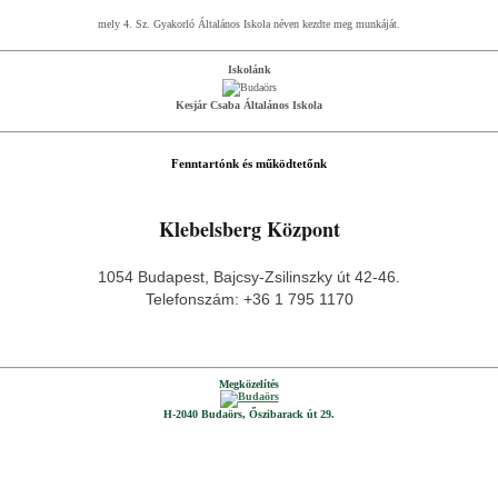
mely 4. Sz. Gyakorló Általános Iskola néven kezdte meg munkáját.
Iskolánk
Kesjár Csaba Általános Iskola
Fenntartónk és működtetőnk
Klebelsberg Központ
1054 Budapest, Bajcsy-Zsilinszky út 42-46.
Telefonszám: +36 1 795 1170
Megközelítés
H-2040 Budaörs, Őszibarack út 29.