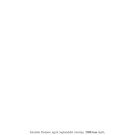
Iskolánk Budaörs egyik legfiatalabb iskolája.
1988-ban
épült,