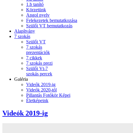
1.b tanító
Körzetünk
Angol nyelv
Felekezetek bemutatkozása
Szülői VT bemutatkozás
Alapítvány
7 szokás
Szülői VT
7 szokás
prezentációk
7 cikkek
7 szokás prezi
Szülői Vt-7
szokás percek
Galéria
Videók 2019-ig
Videók 2020-tól
Pillantás Fotókör Képei
Életképeink
Videók 2019-ig