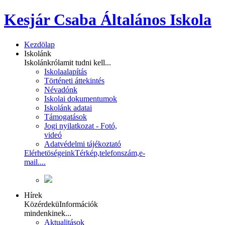
Kesjár Csaba Általános Iskola
Kezdölap
Iskolánk
Iskolánkról
amit tudni kell...
Iskolaalapítás
Történeti áttekintés
Névadónk
Iskolai dokumentumok
Iskolánk adatai
Támogatások
Jogi nyilatkozat - Fotó,
videó
Adatvédelmi tájékoztató
Elérhetöségeink
Térkép,telefonszám,e-
mail....
Hírek
Közérdekü
Információk
mindenkinek...
Aktualitások