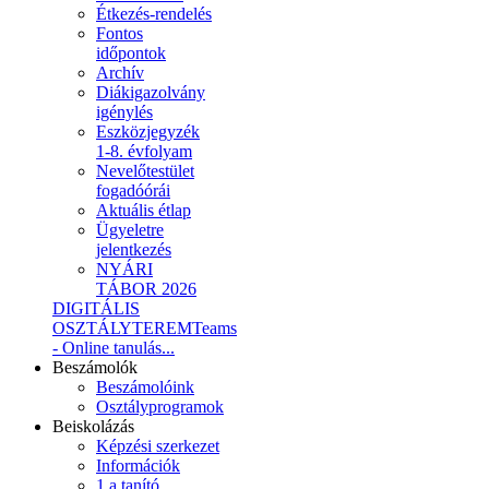
Étkezés-rendelés
Fontos
időpontok
Archív
Diákigazolvány
igénylés
Eszközjegyzék
1-8. évfolyam
Nevelőtestület
fogadóórái
Aktuális étlap
Ügyeletre
jelentkezés
NYÁRI
TÁBOR 2026
DIGITÁLIS
OSZTÁLYTEREM
Teams
- Online tanulás...
Beszámolók
Beszámolóink
Osztályprogramok
Beiskolázás
Képzési szerkezet
Információk
1.a tanító