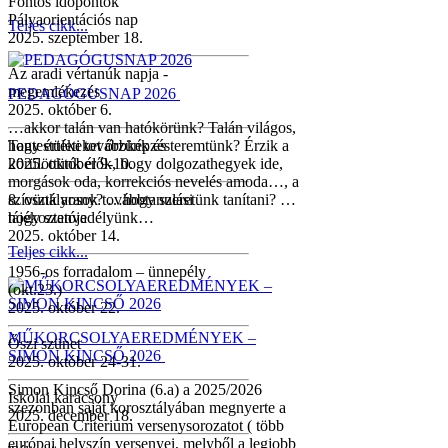
Fontos időpontok
Pályaorientációs nap
Teljes cikk...
2025. szeptember 18.
Az aradi vértanúk napja -
megemlékezés
PEDAGÓGUSNAP 2026
2025. október 6.
…akkor talán van hatókörünk? Talán világos,
hogy értékeket őrzünk és teremtünk? Érzik a
Tantestületi továbbképzés
körülöttünk élők, hogy dolgozathegyek ide,
2025. október 9-10.
morgások oda, korrekciós nevelés amoda…, a
szívünk arany? …hogy szeretünk tanítani? …
8. osztályosok továbbtanulási
hogy szenvedélyünk…
tájékoztatója
2025. október 14.
Teljes cikk...
1956-os forradalom – ünnepély
(okt.23.)
2025. október 22.
MŰKORCSOLYAEREDMÉNYEK –
Őszi szünet
SIMON KINCSŐ 2026
2025. október 24-31.
Simon Kincső Dorina (6.a) a 2025/2026
Iskolai karácsony
szezonban saját korosztályában megnyerte a
2025. december 18.
European Criterium versenysorozatot ( több
európai helyszín versenyei, melyből a legjobb