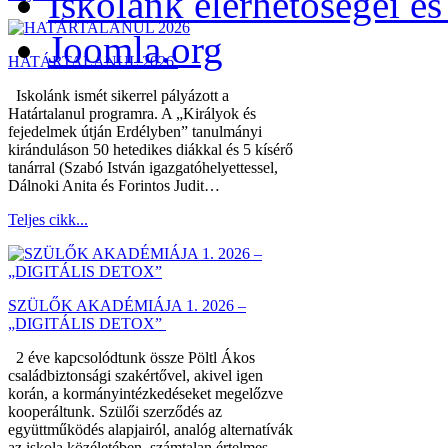
Iskolánk elérhetőségei é
Joomla.org
HATÁRTALANUL 2026
Iskolánk ismét sikerrel pályázott a
Határtalanul programra. A „Királyok és
fejedelmek útján Erdélyben” tanulmányi
kiránduláson 50 hetedikes diákkal és 5 kísérő
tanárral (Szabó István igazgatóhelyettessel,
Dálnoki Anita és Forintos Judit…
Teljes cikk...
SZÜLŐK AKADÉMIÁJA 1. 2026 –
„DIGITÁLIS DETOX”
2 éve kapcsolódtunk össze Pöltl Ákos
családbiztonsági szakértővel, akivel igen
korán, a kormányintézkedéseket megelőzve
kooperáltunk. Szülői szerződés az
együttműködés alapjairól, analóg alternatívák
az iskola közéletében, számtalan értelmes,