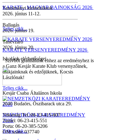
KARATE - MAGYAR BAJNOKSÁG 2026
Tanulmányi kirándulások
2026. június 11-12.
Ballagás
Teljes cikk...
2026. június 19.
Tanévzáró
2026. június 20.
KARATE VERSENYEREDMÉNY 2026
Iskolánk elérhetőségei
Szívből gratulálunk ehhez az eredményhez is
a Ganz-Kesjár Karate Klub versenyzőinek,
diákjainknak és edzőjüknek, Kocsis
Lászlónak!
Teljes cikk...
Kesjár Csaba Általános Iskola
2040 Budaörs, Őszibarack utca 29.
NEMZETKÖZI KARATEEREDMÉNY
Titkárság Tel.:06-23-415-607
2026
Tanári: 06-23-415-551
Porta: 06-20-385-5206
Teljes cikk...
OM szám: 037740