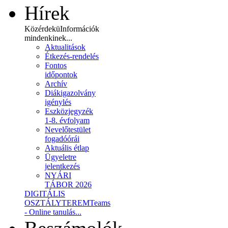
Hírek
Közérdekü
Információk
mindenkinek...
Aktualitások
Étkezés-rendelés
Fontos
időpontok
Archív
Diákigazolvány
igénylés
Eszközjegyzék
1-8. évfolyam
Nevelőtestület
fogadóórái
Aktuális étlap
Ügyeletre
jelentkezés
NYÁRI
TÁBOR 2026
DIGITÁLIS
OSZTÁLYTEREM
Teams
- Online tanulás...