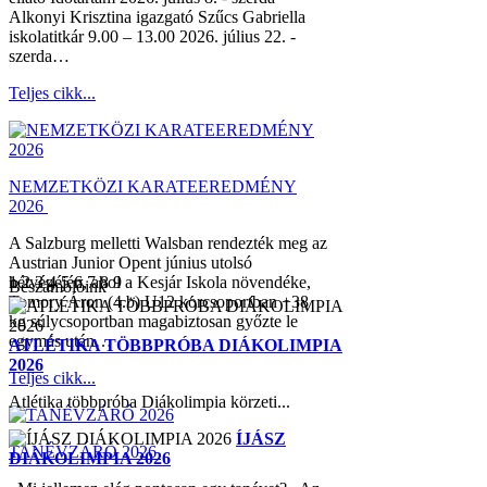
Alkonyi Krisztina igazgató Szűcs Gabriella
iskolatitkár 9.00 – 13.00 2026. július 22. -
szerda…
Teljes cikk...
NEMZETKÖZI KARATEEREDMÉNY
2026
A Salzburg melletti Walsban rendezték meg az
Austrian Junior Opent június utolsó
hétvégéjén, ahol a Kesjár Iskola növendéke,
1
2
3
4
5
6
7
8
9
Beszámolóink
Tomory Áron (4.b) U12 korcsoportban +38
kg súlycsoportban magabiztosan győzte le
egymás után…
ATLÉTIKA TÖBBPRÓBA DIÁKOLIMPIA
2026
Teljes cikk...
Atlétika többpróba Diákolimpia körzeti...
ÍJÁSZ
TANÉVZÁRÓ 2026
DIÁKOLIMPIA 2026