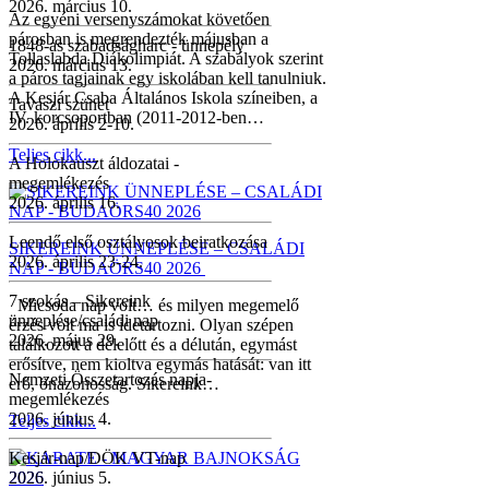
2026. március 10.
Az egyéni versenyszámokat követően
párosban is megrendezték májusban a
1848-as szabadságharc - ünnepély
Tollaslabda Diákolimpiát. A szabályok szerint
2026. március 13.
a páros tagjainak egy iskolában kell tanulniuk.
A Kesjár Csaba Általános Iskola színeiben, a
Tavaszi szünet
IV. korcsoportban (2011-2012-ben…
2026. április 2-10.
Teljes cikk...
A Holokauszt áldozatai -
megemlékezés
2026. április 16.
Leendő első osztályosok beiratkozása
SIKEREINK ÜNNEPLÉSE – CSALÁDI
2026. április 23-24.
NAP - BUDAÖRS40 2026
7 szokás – Sikereink
Micsoda nap volt… és milyen megemelő
ünneplése/családi nap
érzés volt ma is idetartozni. Olyan szépen
2026. május 29.
találkozott a délelőtt és a délután, egymást
erősítve, nem kioltva egymás hatását: van itt
Nemzeti Összetartozás napja-
erő, önazonosság. Sikereink…
megemlékezés
2026. június 4.
Teljes cikk...
Kesjár-nap/DÖK VT-nap
2026. június 5.