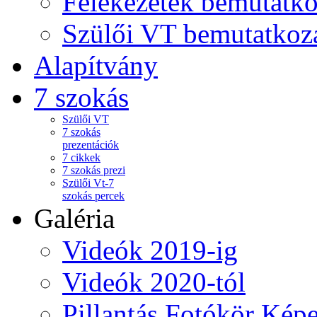
Felekezetek bemutatko
Szülői VT bemutatkoz
Alapítvány
7 szokás
Szülői VT
7 szokás
prezentációk
7 cikkek
7 szokás prezi
Szülői Vt-7
szokás percek
Galéria
Videók 2019-ig
Videók 2020-tól
Pillantás Fotókör Képe