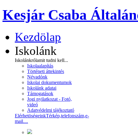
Kesjár Csaba Általán
Kezdölap
Iskolánk
Iskolánkról
amit tudni kell...
Iskolaalapítás
Történeti áttekintés
Névadónk
Iskolai dokumentumok
Iskolánk adatai
Támogatások
Jogi nyilatkozat - Fotó,
videó
Adatvédelmi tájékoztató
Elérhetöségeink
Térkép,telefonszám,e-
mail....