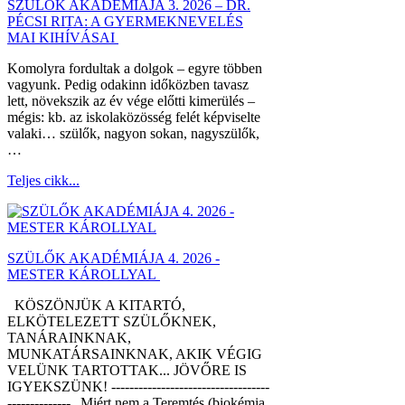
SZÜLŐK AKADÉMIÁJA 3. 2026 – DR.
PÉCSI RITA: A GYERMEKNEVELÉS
MAI KIHÍVÁSAI
Komolyra fordultak a dolgok – egyre többen
vagyunk. Pedig odakinn időközben tavasz
lett, növekszik az év vége előtti kimerülés –
mégis: kb. az iskolaközösség felét képviselte
valaki… szülők, nagyon sokan, nagyszülők,
…
Teljes cikk...
SZÜLŐK AKADÉMIÁJA 4. 2026 -
MESTER KÁROLLYAL
KÖSZÖNJÜK A KITARTÓ,
ELKÖTELEZETT SZÜLŐKNEK,
TANÁRAINKNAK,
MUNKATÁRSAINKNAK, AKIK VÉGIG
VELÜNK TARTOTTAK... JÖVŐRE IS
IGYEKSZÜNK! -----------------------------------
-------------- „Miért nem a Teremtés (biokémia