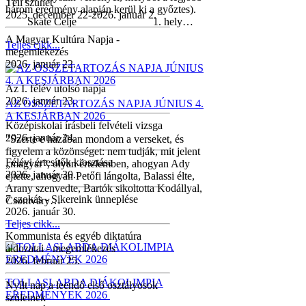
Téli szünet
három eredmény alapján kerül ki a győztes).
2025. december 22-2026. január 2.
Skate Celje 1. hely…
A Magyar Kultúra Napja -
Teljes cikk...
megemlékezés
2026. január 22.
Az I. félév utolsó napja
2026. január 23.
AZ ÖSSZETARTOZÁS NAPJA JÚNIUS 4.
A KESJÁRBAN 2026
Középiskolai írásbeli felvételi vizsga
2026. január 24.
"Szerte e hazában mondom a verseket, és
figyelem a közönséget: nem tudják, mit jelent
Félévi értesítők kiosztása
„magyar”, olyan értelemben, ahogyan Ady
2026. január 30.
ejtette, ahogyan Petőfi lángolta, Balassi élte,
Arany szenvedte, Bartók sikoltotta Kodállyal,
7 szokás - Sikereink ünneplése
Csontváry…
2026. január 30.
Teljes cikk...
Kommunista és egyéb diktatúra
áldozatai - megemlékezés
2026. február 25.
TOLLASLABDA DIÁKOLIMPIA
Nyílt nap a leendő első osztályosok
EREDMÉNYEK 2026
szüleinek