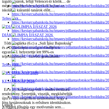
izguló tanárok, lefújt Velencei-tó körök… de
mégis: minden évben fejet kell hajtani az
iskolából kiáramló tanárok előtt.…
Teljes cikk...
DIÁKOLIMPIA ÍJÁSZAT 2026
Tóth Boglárka (6.c) a „Suli Íjász Bajnokság”
és a Diákolimpia országos döntőjének
egyaránt I. helyezettje lett 99%-os
teljesítménnyel. Szívből gratulálunk!
Teljes cikk...
KESJÁR-NAP 2026
Ez a 34. Kesjár-nap volt – rendes érettkorú
rendezvény. Szeretjük, visszük, megkíséreljük
újra és újra megtölteni tartalommal, hogy a
friss kesjárosoknak is erősítsen identitásukon.
Linkek
A reggeli főhajtás egy motívumán sem…