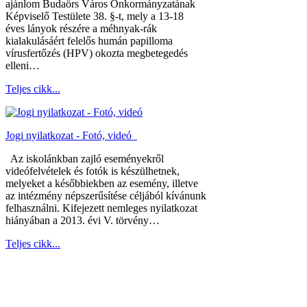
ajánlom Budaörs Város Önkormányzatának
Képviselő Testülete 38. §-t, mely a 13-18
éves lányok részére a méhnyak-rák
kialakulásáért felelős humán papilloma
vírusfertőzés (HPV) okozta megbetegedés
elleni…
Teljes cikk...
Jogi nyilatkozat - Fotó, videó
Az iskolánkban zajló eseményekről
videófelvételek és fotók is készülhetnek,
melyeket a későbbiekben az esemény, illetve
az intézmény népszerűsítése céljából kívánunk
felhasználni. Kifejezett nemleges nyilatkozat
hiányában a 2013. évi V. törvény…
Teljes cikk...