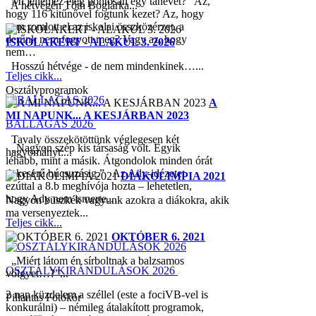
Mi jellemez elég pontosan egy tanévet? Az,
A hétvégén Tóth Boglárka...
hogy 116 kitűnővel fogtunk kezet? Az, hogy
nem romlott el az iskolai összközérzet, a
derűnk nem fogyott meg? Vagy az, hogy
ISKOLAKERT - ALAKUL 3. 2026
nem…
Hosszú hétvége - de nem mindenkinek…...
Teljes cikk...
Osztályprogramok
A
MI NAPUNK... A KESJÁRBAN 2023
BALLAGÁS 2026
Tavaly összekötöttünk véglegesen két
„Nagyon szép kis társaság volt. Egyik
hagyományt:...
léhább, mint a másik. Átgondolok minden órát
A keserű búcsuzásig.” Az Ady-idézetet
DIÁKOLIMPIA 2021
ezúttal a 8.b meghívója hozta – lehetetlen,
hogy Ady nem ismerte…
Nagyon büszkék vagyunk azokra a diákokra, akik
ma versenyeztek...
Teljes cikk...
OKTÓBER 6. 2021
„Miért látom én sírboltnak a balzsamos
OSZTÁLYKIRÁNDULÁSOK 2026
völgyet…?”...
2 nap küzdelem a széllel (este a fociVB-vel is
Pillantás Fotókör
konkurálni) – némileg átalakított programok,