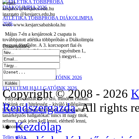
e-mail:
kesjarcs @kesjarcs.edu.hu
igazgato @kesjarcs.edu.hu
ATLÉTIKA TÖBBPRÓBA DIÁKOLIMPIA
2026
web: www.kesjarcsabaiskola.hu
Május 7-én a kesjárosok 2 csapata is
továbbjutott atlétika többpróbán a Diákolimpia
megyei döntőjére. A 3. korcsoport fiai és
Üzenetküldés
lányai I. lettek, Gécsek Anna egyéniben I.,
mindannyian továbbjutottak a megyei…
Teljes cikk...
EGYETEMI HALLGATÓINK 2026
Copyright © 2008 - 2026
K
Pályaszocializáció. Jó szó, mindent eltakar.
Rendszergazda
. All rights r
Nekünk ez a hitelesség – kiváló kollégáim ma
behúztak, elgondolkodtattak, megragadtak
tanárképzős hallgatókat: nincs itt nagy titok,
reform, csak jelen kell lenni, elérhető lenni,
Kezdőlap
kifinomult…
Teljes cikk...