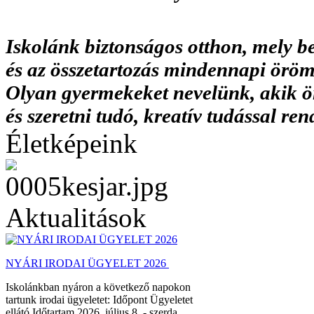
Iskolánk biztonságos otthon, mely be
és az
összetartozás mindennapi örömé
Olyan gyermekeket
nevelünk, akik 
és
szeretni tudó, kreatív tudással
Életképeink
Aktualitások
NYÁRI IRODAI ÜGYELET 2026
Iskolánkban nyáron a következő napokon
tartunk irodai ügyeletet: Időpont Ügyeletet
ellátó Időtartam 2026. július 8. - szerda