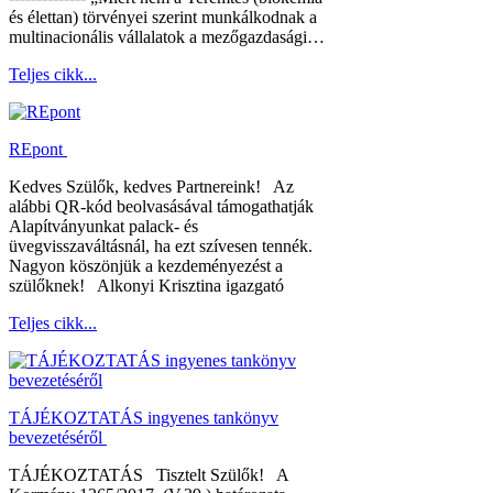
és élettan) törvényei szerint munkálkodnak a
multinacionális vállalatok a mezőgazdasági…
Teljes cikk...
REpont
Kedves Szülők, kedves Partnereink! Az
alábbi QR-kód beolvasásával támogathatják
Alapítványunkat palack- és
üvegvisszaváltásnál, ha ezt szívesen tennék.
Nagyon köszönjük a kezdeményezést a
szülőknek! Alkonyi Krisztina igazgató
Teljes cikk...
TÁJÉKOZTATÁS ingyenes tankönyv
bevezetéséről
TÁJÉKOZTATÁS Tisztelt Szülők! A