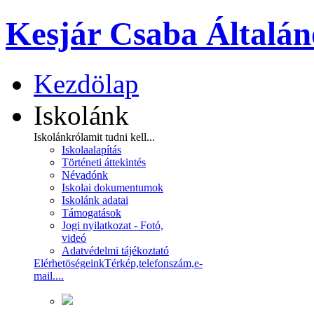
Kesjár Csaba Általán
Kezdölap
Iskolánk
Iskolánkról
amit tudni kell...
Iskolaalapítás
Történeti áttekintés
Névadónk
Iskolai dokumentumok
Iskolánk adatai
Támogatások
Jogi nyilatkozat - Fotó,
videó
Adatvédelmi tájékoztató
Elérhetöségeink
Térkép,telefonszám,e-
mail....