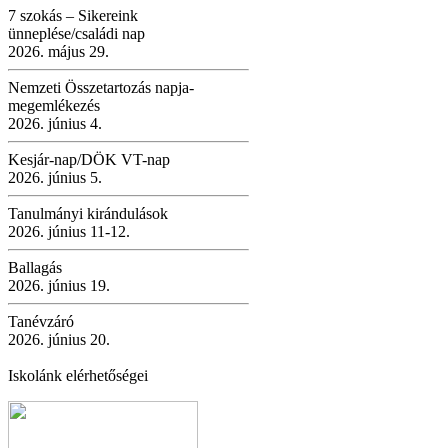
7 szokás – Sikereink
ünneplése/családi nap
2026. május 29.
Nemzeti Összetartozás napja-
megemlékezés
2026. június 4.
Kesjár-nap/DÖK VT-nap
2026. június 5.
Tanulmányi kirándulások
2026. június 11-12.
Ballagás
2026. június 19.
Tanévzáró
2026. június 20.
Iskolánk elérhetőségei