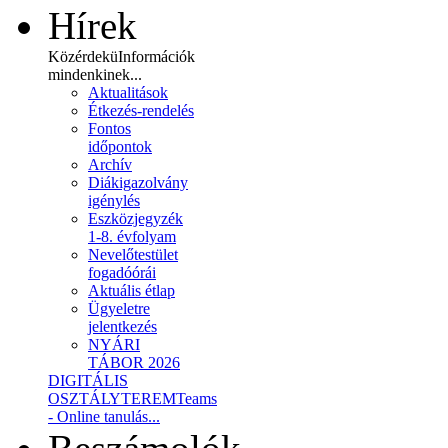
Hírek
Közérdekü
Információk
mindenkinek...
Aktualitások
Étkezés-rendelés
Fontos
időpontok
Archív
Diákigazolvány
igénylés
Eszközjegyzék
1-8. évfolyam
Nevelőtestület
fogadóórái
Aktuális étlap
Ügyeletre
jelentkezés
NYÁRI
TÁBOR 2026
DIGITÁLIS
OSZTÁLYTEREM
Teams
- Online tanulás...