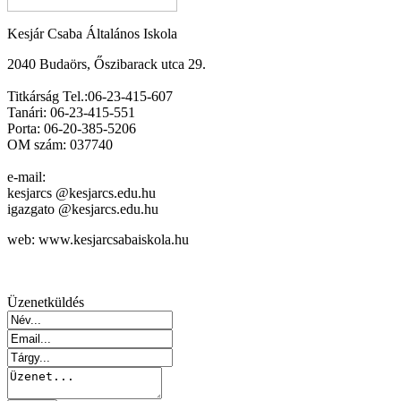
Kesjár Csaba Általános Iskola
2040 Budaörs, Őszibarack utca 29.
Titkárság Tel.:06-23-415-607
Tanári: 06-23-415-551
Porta: 06-20-385-5206
OM szám: 037740
e-mail:
kesjarcs @kesjarcs.edu.hu
igazgato @kesjarcs.edu.hu
web: www.kesjarcsabaiskola.hu
Üzenetküldés