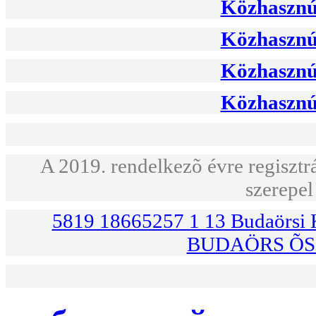
Közhasznús
Közhasznús
Közhasznús
Közhasznús
A 2019. rendelkezõ évre regisztr
szerepel
5819 18665257 1 13 Budaörsi K
BUDAÖRS ÕS