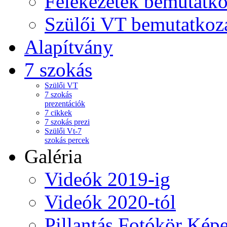
Felekezetek bemutatko
Szülői VT bemutatkoz
Alapítvány
7 szokás
Szülői VT
7 szokás
prezentációk
7 cikkek
7 szokás prezi
Szülői Vt-7
szokás percek
Galéria
Videók 2019-ig
Videók 2020-tól
Pillantás Fotókör Képe