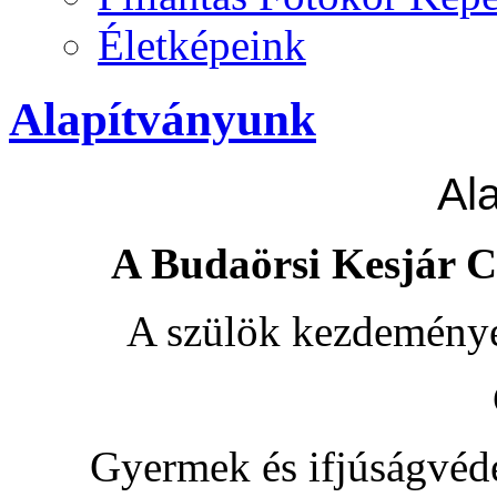
Életképeink
Alapítványunk
Al
A Budaörsi Kesjár C
A szülök kezdeményez
Gyermek és ifjúságvéde