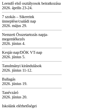
Leendő első osztályosok beiratkozása
2026. április 23-24.
7 szokás – Sikereink
ünneplése/családi nap
2026. május 29.
Nemzeti Összetartozás napja-
megemlékezés
2026. június 4.
Kesjár-nap/DÖK VT-nap
2026. június 5.
Tanulmányi kirándulások
2026. június 11-12.
Ballagás
2026. június 19.
Tanévzáró
2026. június 20.
Iskolánk elérhetőségei