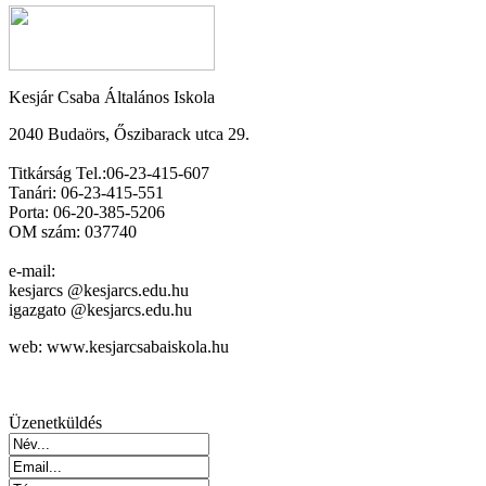
Kesjár Csaba Általános Iskola
2040 Budaörs, Őszibarack utca 29.
Titkárság Tel.:06-23-415-607
Tanári: 06-23-415-551
Porta: 06-20-385-5206
OM szám: 037740
e-mail:
kesjarcs @kesjarcs.edu.hu
igazgato @kesjarcs.edu.hu
web: www.kesjarcsabaiskola.hu
Üzenetküldés