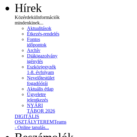
Hírek
Közérdekü
Információk
mindenkinek...
Aktualitások
Étkezés-rendelés
Fontos
időpontok
Archív
Diákigazolvány
igénylés
Eszközjegyzék
1-8. évfolyam
Nevelőtestület
fogadóórái
Aktuális étlap
Ügyeletre
jelentkezés
NYÁRI
TÁBOR 2026
DIGITÁLIS
OSZTÁLYTEREM
Teams
- Online tanulás...