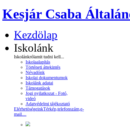
Kesjár Csaba Általán
Kezdölap
Iskolánk
Iskolánkról
amit tudni kell...
Iskolaalapítás
Történeti áttekintés
Névadónk
Iskolai dokumentumok
Iskolánk adatai
Támogatások
Jogi nyilatkozat - Fotó,
videó
Adatvédelmi tájékoztató
Elérhetöségeink
Térkép,telefonszám,e-
mail....