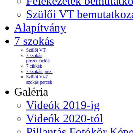
Felekezetek bemutatko
Szülői VT bemutatkoz
Alapítvány
7 szokás
Szülői VT
7 szokás
prezentációk
7 cikkek
7 szokás prezi
Szülői Vt-7
szokás percek
Galéria
Videók 2019-ig
Videók 2020-tól
Pillantás Fotókör Képe