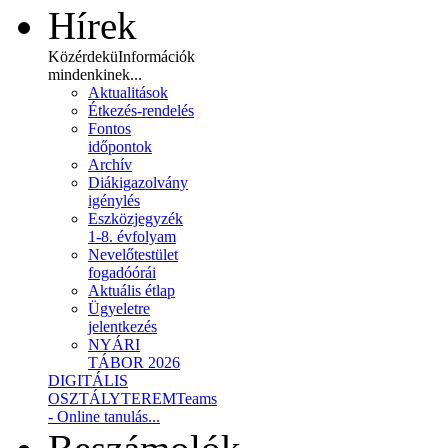
Hírek
Közérdekü
Információk
mindenkinek...
Aktualitások
Étkezés-rendelés
Fontos
időpontok
Archív
Diákigazolvány
igénylés
Eszközjegyzék
1-8. évfolyam
Nevelőtestület
fogadóórái
Aktuális étlap
Ügyeletre
jelentkezés
NYÁRI
TÁBOR 2026
DIGITÁLIS
OSZTÁLYTEREM
Teams
- Online tanulás...