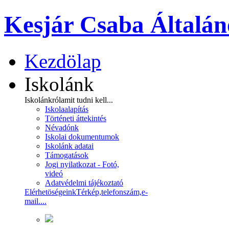
Kesjár Csaba Általán
Kezdölap
Iskolánk
Iskolánkról
amit tudni kell...
Iskolaalapítás
Történeti áttekintés
Névadónk
Iskolai dokumentumok
Iskolánk adatai
Támogatások
Jogi nyilatkozat - Fotó,
videó
Adatvédelmi tájékoztató
Elérhetöségeink
Térkép,telefonszám,e-
mail....