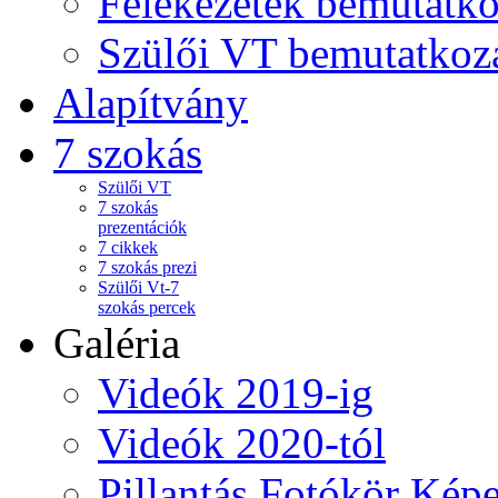
Felekezetek bemutatko
Szülői VT bemutatkoz
Alapítvány
7 szokás
Szülői VT
7 szokás
prezentációk
7 cikkek
7 szokás prezi
Szülői Vt-7
szokás percek
Galéria
Videók 2019-ig
Videók 2020-tól
Pillantás Fotókör Képe