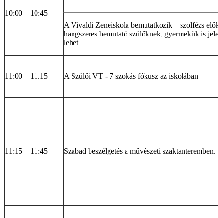
10:00 – 10:45
A Vivaldi Zeneiskola bemutatkozik – szolfézs elő
hangszeres bemutató szülőknek, gyermekük is jel
lehet
11:00 – 11.15
A Szülői VT - 7 szokás fókusz az iskolában
11:15 – 11:45
Szabad beszélgetés a művészeti szaktanteremben.