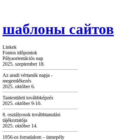
Iskola
шаблоны сайтов
Linkek
Fontos időpontok
Pályaorientációs nap
2025. szeptember 18.
Az aradi vértanúk napja -
megemlékezés
2025. október 6.
Tantestületi továbbképzés
2025. október 9-10.
8. osztályosok továbbtanulási
tájékoztatója
2025. október 14.
1956-os forradalom – ünnepély