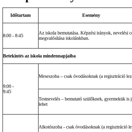
Időtartam
Esemény
Az iskola bemutatása. Képzési irányok, nevelési c
8:00 - 8:45
megvalósítása iskolánkban.
Betekintés az iskola mindennapjaiba
Meseszoba – csak óvodásoknak (a regisztráció lezá
9:00 -
9:45
Testnevelés – bemutató szülőknek, gyermekük is j
lehet
Alkotószoba - csak óvodásoknak (a regisztráció le