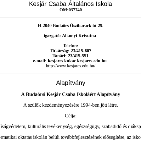
Kesjár Csaba Általános Iskola
OM:037740
H-2040 Budaörs Őszibarack út 29.
igazgató: Alkonyi Krisztina
Telefon:
Titkárság: 23/415-607
Tanári: 23/415-551
e-mail: kesjarcs kukac kesjarcs.edu.hu
http://www.kesjarcs.edu.hu/
Alapítvány
A Budaörsi Kesjár Csaba Iskoláért Alapítvány
A szülök kezdeményezésére 1994-ben jött létre.
Célja:
úságvédelem, kulturális tevékenység, egészségügy, szabadidő és diáksp
matikai oktatás iskolán belüli továbbfejlesztésének elősegítése, az iskol