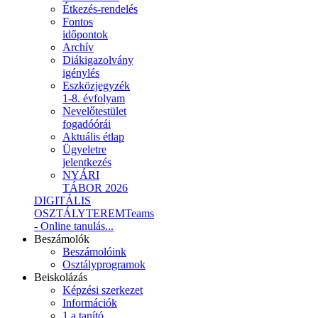
Étkezés-rendelés
Fontos
időpontok
Archív
Diákigazolvány
igénylés
Eszközjegyzék
1-8. évfolyam
Nevelőtestület
fogadóórái
Aktuális étlap
Ügyeletre
jelentkezés
NYÁRI
TÁBOR 2026
DIGITÁLIS
OSZTÁLYTEREM
Teams
- Online tanulás...
Beszámolók
Beszámolóink
Osztályprogramok
Beiskolázás
Képzési szerkezet
Információk
1.a tanító