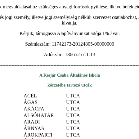
ok megvalósításához szükséges anyagi források gyűjtése, illetve befekteté
és jogi személy, illetve jogi személyiség nélküli szervezet csatlakozha
kívánja.
Kérjük, támogassa Alapítványunkat adója 1%-ával.
Számlaszám: 11742173-20124805-00000000
Adószám: 18665257-1-13
------------------------------------------------------------------------------------------
A Kesjár Csaba Általános Iskola
körzetébe tartozó utcák
ACÉL
UTCA
ÁGAS
UTCA
AKÁCFA
UTCA
ALSÓHATÁR
UTCA
ARADI
UTCA
ÁRNYAS
UTCA
ÁROKPARTI
UTCA