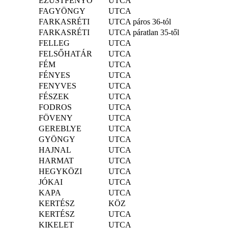
EZÜSTFENYŐ
UTCA
FAGYÖNGY
UTCA
FARKASRÉTI
UTCA páros 36-tól
FARKASRÉTI
UTCA páratlan 35-től
FELLEG
UTCA
FELSŐHATÁR
UTCA
FÉM
UTCA
FÉNYES
UTCA
FENYVES
UTCA
FÉSZEK
UTCA
FODROS
UTCA
FÖVENY
UTCA
GEREBLYE
UTCA
GYÖNGY
UTCA
HAJNAL
UTCA
HARMAT
UTCA
HEGYKÖZI
UTCA
JÓKAI
UTCA
KAPA
UTCA
KERTÉSZ
KÖZ
KERTÉSZ
UTCA
KIKELET
UTCA