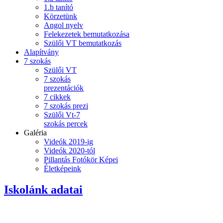
1.b tanító
Körzetünk
Angol nyelv
Felekezetek bemutatkozása
Szülői VT bemutatkozás
Alapítvány
7 szokás
Szülői VT
7 szokás
prezentációk
7 cikkek
7 szokás prezi
Szülői Vt-7
szokás percek
Galéria
Videók 2019-ig
Videók 2020-tól
Pillantás Fotókör Képei
Életképeink
Iskolánk adatai