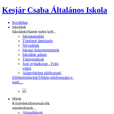
Kesjár Csaba Általános Iskola
Kezdölap
Iskolánk
Iskolánkról
amit tudni kell...
Iskolaalapítás
Történeti áttekintés
Névadónk
Iskolai dokumentumok
Iskolánk adatai
Támogatások
Jogi nyilatkozat - Fotó,
videó
Adatvédelmi tájékoztató
Elérhetöségeink
Térkép,telefonszám,e-
mail....
Hírek
Közérdekü
Információk
mindenkinek...
Aktualitások