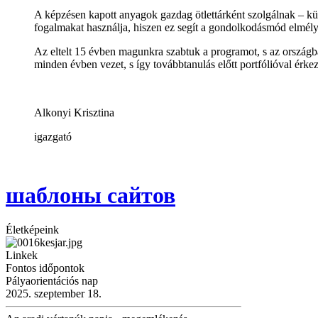
A képzésen kapott anyagok gazdag ötlettárként szolgálnak – kü
fogalmakat használja, hiszen ez segít a gondolkodásmód elmély
Az eltelt 15 évben magunkra szabtuk a programot, s az országba
minden évben vezet, s így továbbtanulás előtt portfólióval érke
Alkonyi Krisztina
igazgató
шаблоны сайтов
Életképeink
Linkek
Fontos időpontok
Pályaorientációs nap
2025. szeptember 18.