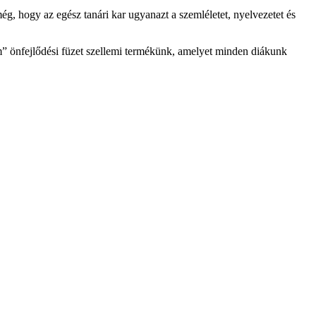
, hogy az egész tanári kar ugyanazt a szemléletet, nyelvezetet és
óm” önfejlődési füzet szellemi termékünk, amelyet minden diákunk