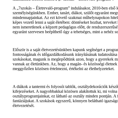
A „7szokás – Életrevaló-program” indulásakor, 2010-ben első lé
személyiségünkben. Ember, tanárt, diákot, szülőt egyaránt megszól
mindennapjainkat. Az ezt követő szakmai műhelynapokon hitele
képes vezető lenni a saját életében: döntéseket hozhat, terveket
nem ismeretlenek a képzett pedagógus előtt, de rendszerszerűség
egyaránt szervesen beépíthető úgy a tehetséges, mint a nehéz sor
Először is a saját életvezetésünkben kapunk segítséget a progr
fontosságának és időgazdálkodásunk irányításának tudatosítása 
szokásokat, magunk is meglepődtünk azon, hogy a gyerekek mil
vannak az életünkben. Az, hogy a magán- és közösségi életnek 
meggyőzően közösen értelmezni, értékelni az élethelyzeteket.
A diákok a tantermi és folyosói tablók, osztálydekorációk készí
kifejezéseket. A nagyobbakkal közösen alakítottuk ki, mi voln
osztályprogramjainkat, ez látható az osztály minden pontján. 
fantáziájukat. A szokások egyszerű, könnyen belátható igazságo
életvezetését.