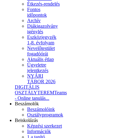
Étkezés-rendelés
Fontos
időpontok
Archív
Diákigazolvány
igénylés
Eszközjegyzék
1-8. évfolyam
Nevelőtestület
fogadóórái
Aktuális étlap
Ügyeletre
jelentkezés
NYÁRI
TÁBOR 2026
DIGITÁLIS
OSZTÁLYTEREM
Teams
- Online tanulás...
Beszámolók
Beszámolóink
Osztályprogramok
Beiskolázás
Képzési szerkezet
Információk
1.a tanító