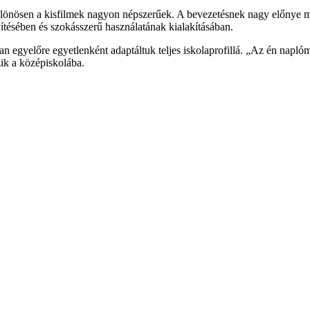
lönösen a kisfilmek nagyon népszerűek. A bevezetésnek nagy előnye még
ítésében és szokásszerű használatának kialakításában.
n egyelőre egyetlenként adaptáltuk teljes iskolaprofillá. „Az én napl
zik a középiskolába.