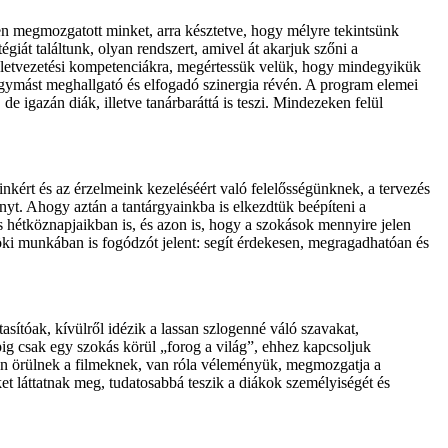
ven megmozgatott minket, arra késztetve, hogy mélyre tekintsünk
égiát találtunk, olyan rendszert, amivel át akarjuk szőni a
 életvezetési kompetenciákra, megértessük velük, hogy mindegyikük
ó, egymást meghallgató és elfogadó szinergia révén. A program elemei
 igazán diák, illetve tanárbaráttá is teszi. Mindezeken felül
nkért és az érzelmeink kezeléséért való felelősségünknek, a tervezés
yt. Ahogy aztán a tantárgyainkba is elkezdtük beépíteni a
hétköznapjaikban is, és azon is, hogy a szokások mennyire jelen
öki munkában is fogódzót jelent: segít érdekesen, megragadhatóan és
asítóak, kívülről idézik a lassan szlogenné váló szavakat,
ig csak egy szokás körül „forog a világ”, ehhez kapcsoljuk
yon örülnek a filmeknek, van róla véleményük, megmozgatja a
et láttatnak meg, tudatosabbá teszik a diákok személyiségét és