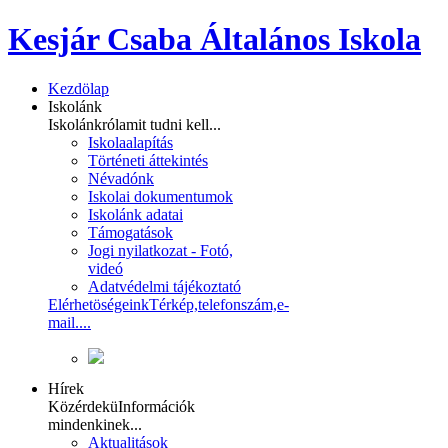
Kesjár Csaba Általános Iskola
Kezdölap
Iskolánk
Iskolánkról
amit tudni kell...
Iskolaalapítás
Történeti áttekintés
Névadónk
Iskolai dokumentumok
Iskolánk adatai
Támogatások
Jogi nyilatkozat - Fotó,
videó
Adatvédelmi tájékoztató
Elérhetöségeink
Térkép,telefonszám,e-
mail....
Hírek
Közérdekü
Információk
mindenkinek...
Aktualitások