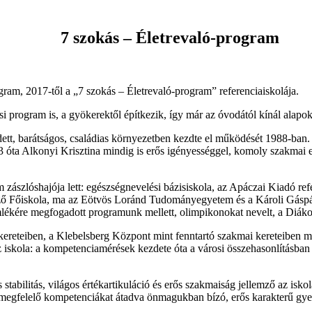
7 szokás – Életrevaló-program
gram, 2017-től a „7 szokás – Életrevaló-program” referenciaiskolája.
si program is, a gyökerektől építkezik, így már az óvodától kínál alapo
tt, barátságos, családias környezetben kezdte el működését 1988-ban. A
013 óta Alkonyi Krisztina mindig is erős igényességgel, komoly szakmai
ászlóshajója lett: egészségnevelési bázisiskola, az Apáczai Kiadó refe
ző Főiskola, ma az Eötvös Loránd Tudományegyetem és a Károli Gáspár
emlékére megfogadott programunk mellett, olimpikonokat nevelt, a Diák
kereteiben, a Klebelsberg Központ mint fenntartó szakmai kereteiben mű
z iskola: a kompetenciamérések kezdete óta a városi összehasonlításba
s stabilitás, világos értékartikuláció és erős szakmaiság jellemző az is
nak megfelelő kompetenciákat átadva önmagukban bízó, erős karakterű gy