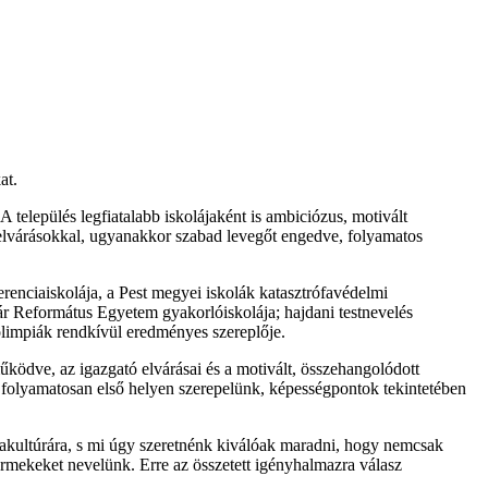
kat.
 település legfiatalabb iskolájaként is ambiciózus, motivált
 elvárásokkal, ugyanakkor szabad levegőt engedve, folyamatos
renciaiskolája, a Pest megyei iskolák katasztrófavédelmi
 Református Egyetem gyakorlóiskolája; hajdani testnevelés
olimpiák rendkívül eredményes szereplője.
ködve, az igazgató elvárásai és a motivált, összehangolódott
n folyamatosan első helyen szerepelünk, képességpontok tekintetében
kolakultúrára, s mi úgy szeretnénk kiválóak maradni, hogy nemcsak
ermekeket nevelünk. Erre az összetett igényhalmazra válasz