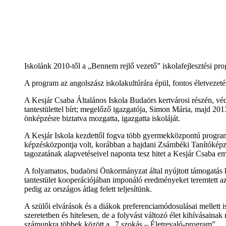
Iskolánk 2010-től a „Bennem rejlő vezető” iskolafejlesztési pro
A program az angolszász iskolakultúrára épül, fontos életvezeté
A Kesjár Csaba Általános Iskola Budaörs kertvárosi részén, véde
tantestülettel bírt; megelőző igazgatója, Simon Mária, majd 2
önképzésre biztatva mozgatta, igazgatta iskoláját.
A Kesjár Iskola kezdettől fogva több gyermekközpontú program z
képzésközpontja volt, korábban a hajdani Zsámbéki Tanítókép
tagozatának alapvetéseivel naponta tesz hitet a Kesjár Csaba 
A folyamatos, budaörsi Önkormányzat által nyújtott támogatás 
tantestület kooperációjában imponáló eredményeket teremtett a
pedig az országos átlag felett teljesítünk.
A szülői elvárások és a diákok preferenciamódosulásai mellett i
szeretetben és hitelesen, de a folyvást változó élet kihívásai
számunkra többek között a „7 szokás – Életrevaló-program”.