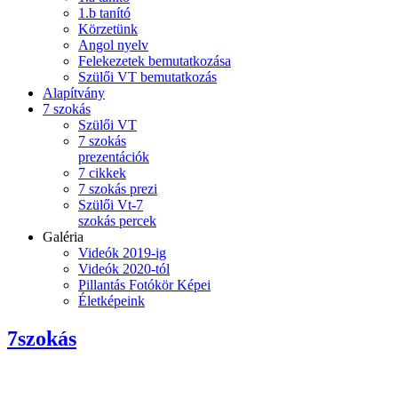
1.b tanító
Körzetünk
Angol nyelv
Felekezetek bemutatkozása
Szülői VT bemutatkozás
Alapítvány
7 szokás
Szülői VT
7 szokás
prezentációk
7 cikkek
7 szokás prezi
Szülői Vt-7
szokás percek
Galéria
Videók 2019-ig
Videók 2020-tól
Pillantás Fotókör Képei
Életképeink
7szokás