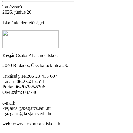
Tanévzáró
2026. június 20.
Iskolánk elérhetőségei
Kesjár Csaba Általános Iskola
2040 Budaörs, Őszibarack utca 29.
Titkárság Tel.:06-23-415-607
Tanári: 06-23-415-551
Porta: 06-20-385-5206
OM szám: 037740
e-mail:
kesjarcs @kesjarcs.edu.hu
igazgato @kesjarcs.edu.hu
web: www.kesjarcsabaiskola.hu