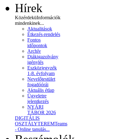
Hírek
Közérdekü
Információk
mindenkinek...
Aktualitások
Étkezés-rendelés
Fontos
időpontok
Archív
Diákigazolvány
igénylés
Eszközjegyzék
1-8. évfolyam
Nevelőtestület
fogadóórái
Aktuális étlap
Ügyeletre
jelentkezés
NYÁRI
TÁBOR 2026
DIGITÁLIS
OSZTÁLYTEREM
Teams
- Online tanulás...