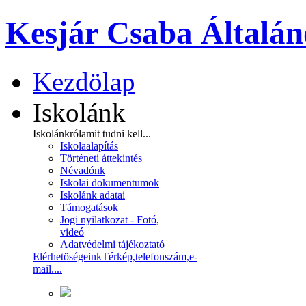
Kesjár Csaba Általán
Kezdölap
Iskolánk
Iskolánkról
amit tudni kell...
Iskolaalapítás
Történeti áttekintés
Névadónk
Iskolai dokumentumok
Iskolánk adatai
Támogatások
Jogi nyilatkozat - Fotó,
videó
Adatvédelmi tájékoztató
Elérhetöségeink
Térkép,telefonszám,e-
mail....