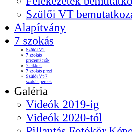
Felekezetek bemutatko
Szülői VT bemutatkoz
Alapítvány
7 szokás
Szülői VT
7 szokás
prezentációk
7 cikkek
7 szokás prezi
Szülői Vt-7
szokás percek
Galéria
Videók 2019-ig
Videók 2020-tól
Pillantás Fotókör Képe