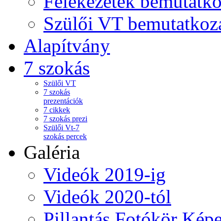
Felekezetek bemutatko
Szülői VT bemutatkoz
Alapítvány
7 szokás
Szülői VT
7 szokás
prezentációk
7 cikkek
7 szokás prezi
Szülői Vt-7
szokás percek
Galéria
Videók 2019-ig
Videók 2020-tól
Pillantás Fotókör Képe