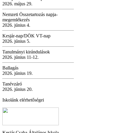
2026. május 29.
Nemzeti Összetartozás napja-
megemlékezés
2026. június 4.
Kesjár-nap/DÖK VT-nap
2026. június 5.
Tanulmányi kirándulások
2026. június 11-12.
Ballagás
2026. június 19.
Tanévzáró
2026. június 20.
Iskolánk elérhetőségei
Kesjár Csaba Általános Iskola