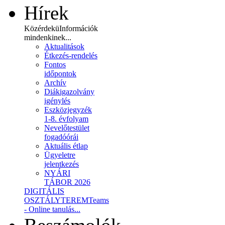
Hírek
Közérdekü
Információk
mindenkinek...
Aktualitások
Étkezés-rendelés
Fontos
időpontok
Archív
Diákigazolvány
igénylés
Eszközjegyzék
1-8. évfolyam
Nevelőtestület
fogadóórái
Aktuális étlap
Ügyeletre
jelentkezés
NYÁRI
TÁBOR 2026
DIGITÁLIS
OSZTÁLYTEREM
Teams
- Online tanulás...