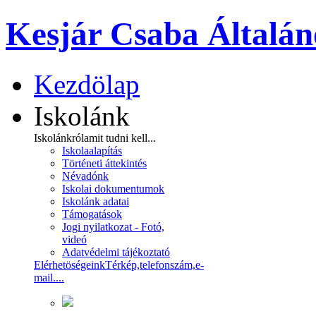
Kesjár Csaba Általán
Kezdölap
Iskolánk
Iskolánkról
amit tudni kell...
Iskolaalapítás
Történeti áttekintés
Névadónk
Iskolai dokumentumok
Iskolánk adatai
Támogatások
Jogi nyilatkozat - Fotó,
videó
Adatvédelmi tájékoztató
Elérhetöségeink
Térkép,telefonszám,e-
mail....