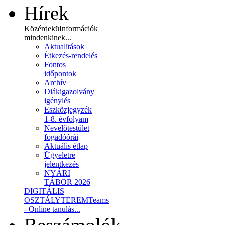
Hírek
Közérdekü
Információk
mindenkinek...
Aktualitások
Étkezés-rendelés
Fontos
időpontok
Archív
Diákigazolvány
igénylés
Eszközjegyzék
1-8. évfolyam
Nevelőtestület
fogadóórái
Aktuális étlap
Ügyeletre
jelentkezés
NYÁRI
TÁBOR 2026
DIGITÁLIS
OSZTÁLYTEREM
Teams
- Online tanulás...