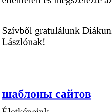
Szívből gratulálunk Diákun
Lászlónak!
шаблоны сайтов
Életképeink