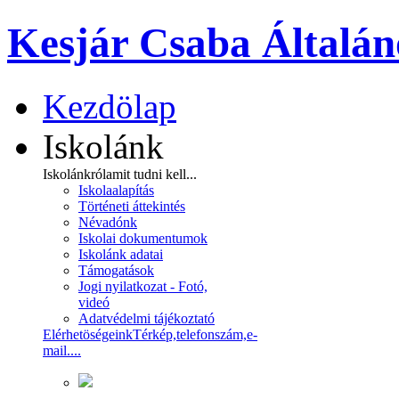
Kesjár Csaba Általán
Kezdölap
Iskolánk
Iskolánkról
amit tudni kell...
Iskolaalapítás
Történeti áttekintés
Névadónk
Iskolai dokumentumok
Iskolánk adatai
Támogatások
Jogi nyilatkozat - Fotó,
videó
Adatvédelmi tájékoztató
Elérhetöségeink
Térkép,telefonszám,e-
mail....