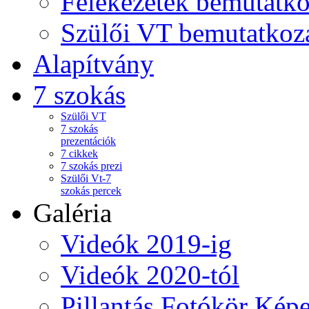
Felekezetek bemutatko
Szülői VT bemutatkoz
Alapítvány
7 szokás
Szülői VT
7 szokás
prezentációk
7 cikkek
7 szokás prezi
Szülői Vt-7
szokás percek
Galéria
Videók 2019-ig
Videók 2020-tól
Pillantás Fotókör Képe