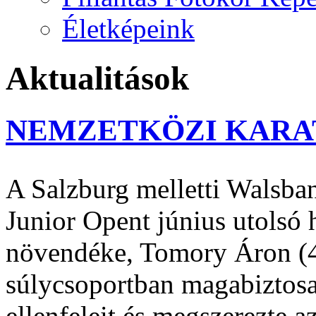
Életképeink
Aktualitások
NEMZETKÖZI KARA
A Salzburg melletti Walsba
Junior Opent június utolsó 
növendéke, Tomory Áron (4
súlycsoportban magabiztosa
ellenfeleit és megszerezte a