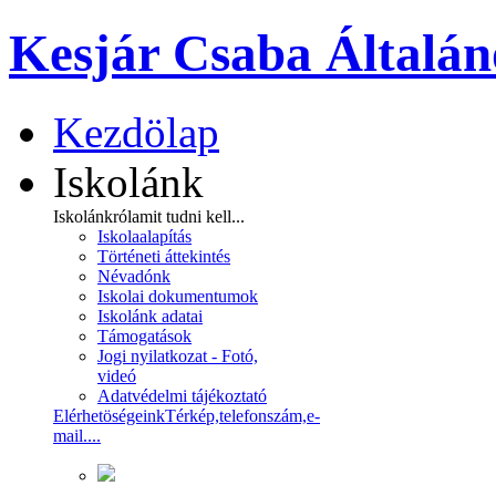
Kesjár Csaba Általán
Kezdölap
Iskolánk
Iskolánkról
amit tudni kell...
Iskolaalapítás
Történeti áttekintés
Névadónk
Iskolai dokumentumok
Iskolánk adatai
Támogatások
Jogi nyilatkozat - Fotó,
videó
Adatvédelmi tájékoztató
Elérhetöségeink
Térkép,telefonszám,e-
mail....