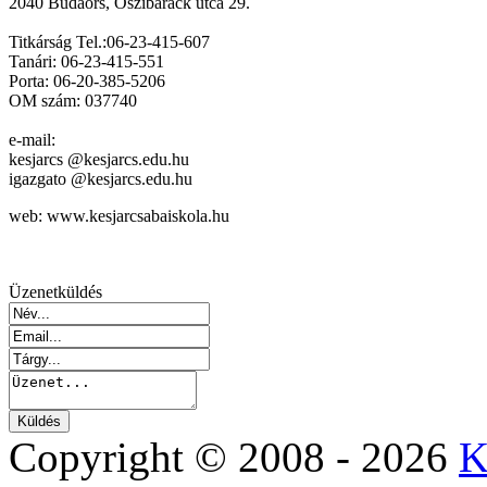
2040 Budaörs, Őszibarack utca 29.
Titkárság Tel.:06-23-415-607
Tanári: 06-23-415-551
Porta: 06-20-385-5206
OM szám: 037740
e-mail:
kesjarcs @kesjarcs.edu.hu
igazgato @kesjarcs.edu.hu
web: www.kesjarcsabaiskola.hu
Üzenetküldés
Copyright © 2008 - 2026
K