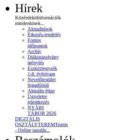
Hírek
Közérdekü
Információk
mindenkinek...
Aktualitások
Étkezés-rendelés
Fontos
időpontok
Archív
Diákigazolvány
igénylés
Eszközjegyzék
1-8. évfolyam
Nevelőtestület
fogadóórái
Aktuális étlap
Ügyeletre
jelentkezés
NYÁRI
TÁBOR 2026
DIGITÁLIS
OSZTÁLYTEREM
Teams
- Online tanulás...