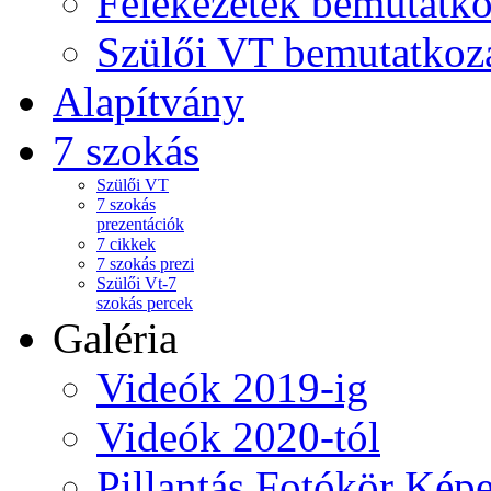
Felekezetek bemutatko
Szülői VT bemutatkoz
Alapítvány
7 szokás
Szülői VT
7 szokás
prezentációk
7 cikkek
7 szokás prezi
Szülői Vt-7
szokás percek
Galéria
Videók 2019-ig
Videók 2020-tól
Pillantás Fotókör Képe