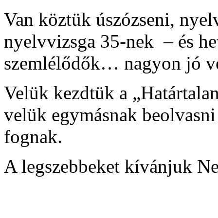
Van köztük úszózseni, nyelv
nyelvvizsga 35-nek – és he
szemlélődők… nagyon jó vo
Velük kezdtük a „Határtalanu
velük egymásnak beolvasni
fognak.
A legszebbeket kívánjuk Ne