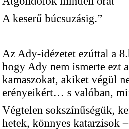
Átgondolok minden órát
A keserű búcsuzásig.”
Az Ady-idézetet ezúttal a 8
hogy Ady nem ismerte ezt a
kamaszokat, akiket végül ne
erényeikért… s valóban, min
Végtelen sokszínűségük, ke
hetek, könnyes katarzisok –