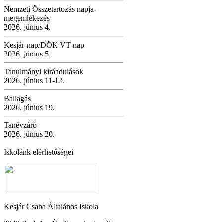
Nemzeti Összetartozás napja-
megemlékezés
2026. június 4.
Kesjár-nap/DÖK VT-nap
2026. június 5.
Tanulmányi kirándulások
2026. június 11-12.
Ballagás
2026. június 19.
Tanévzáró
2026. június 20.
Iskolánk elérhetőségei
Kesjár Csaba Általános Iskola