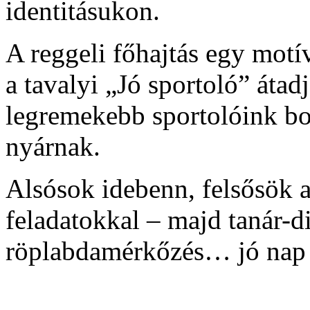
identitásukon.
A reggeli főhajtás egy motí
a tavalyi „Jó sportoló” átadj
legremekebb sportolóink bo
nyárnak.
Alsósok idebenn, felsősök 
feladatokkal – majd tanár-di
röplabdamérkőzés… jó nap 