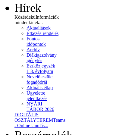
Hírek
Közérdekü
Információk
mindenkinek...
Aktualitások
Étkezés-rendelés
Fontos
időpontok
Archív
Diákigazolvány
igénylés
Eszközjegyzék
1-8. évfolyam
Nevelőtestület
fogadóórái
Aktuális étlap
Ügyeletre
jelentkezés
NYÁRI
TÁBOR 2026
DIGITÁLIS
OSZTÁLYTEREM
Teams
- Online tanulás...