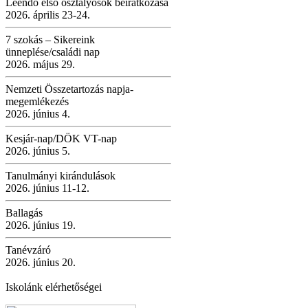
Leendő első osztályosok beiratkozása
2026. április 23-24.
7 szokás – Sikereink
ünneplése/családi nap
2026. május 29.
Nemzeti Összetartozás napja-
megemlékezés
2026. június 4.
Kesjár-nap/DÖK VT-nap
2026. június 5.
Tanulmányi kirándulások
2026. június 11-12.
Ballagás
2026. június 19.
Tanévzáró
2026. június 20.
Iskolánk elérhetőségei