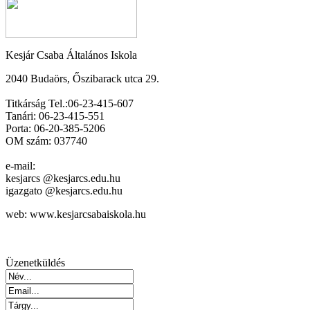
Kesjár Csaba Általános Iskola
2040 Budaörs, Őszibarack utca 29.
Titkárság Tel.:06-23-415-607
Tanári: 06-23-415-551
Porta: 06-20-385-5206
OM szám: 037740
e-mail:
kesjarcs @kesjarcs.edu.hu
igazgato @kesjarcs.edu.hu
web: www.kesjarcsabaiskola.hu
Üzenetküldés