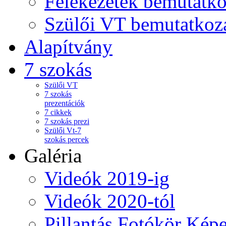
Felekezetek bemutatko
Szülői VT bemutatkoz
Alapítvány
7 szokás
Szülői VT
7 szokás
prezentációk
7 cikkek
7 szokás prezi
Szülői Vt-7
szokás percek
Galéria
Videók 2019-ig
Videók 2020-tól
Pillantás Fotókör Képe