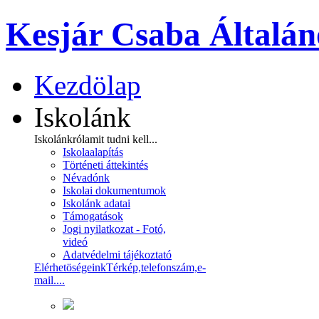
Kesjár Csaba Általán
Kezdölap
Iskolánk
Iskolánkról
amit tudni kell...
Iskolaalapítás
Történeti áttekintés
Névadónk
Iskolai dokumentumok
Iskolánk adatai
Támogatások
Jogi nyilatkozat - Fotó,
videó
Adatvédelmi tájékoztató
Elérhetöségeink
Térkép,telefonszám,e-
mail....