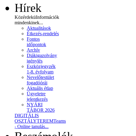
Hírek
Közérdekü
Információk
mindenkinek...
Aktualitások
Étkezés-rendelés
Fontos
időpontok
Archív
Diákigazolvány
igénylés
Eszközjegyzék
1-8. évfolyam
Nevelőtestület
fogadóórái
Aktuális étlap
Ügyeletre
jelentkezés
NYÁRI
TÁBOR 2026
DIGITÁLIS
OSZTÁLYTEREM
Teams
- Online tanulás...