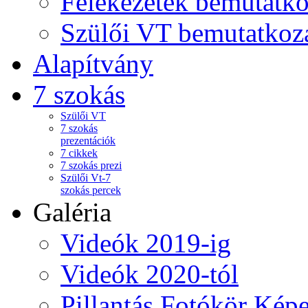
Felekezetek bemutatko
Szülői VT bemutatkoz
Alapítvány
7 szokás
Szülői VT
7 szokás
prezentációk
7 cikkek
7 szokás prezi
Szülői Vt-7
szokás percek
Galéria
Videók 2019-ig
Videók 2020-tól
Pillantás Fotókör Képe