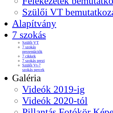
Felekezetek bemutatko
Szülői VT bemutatkoz
Alapítvány
7 szokás
Szülői VT
7 szokás
prezentációk
7 cikkek
7 szokás prezi
Szülői Vt-7
szokás percek
Galéria
Videók 2019-ig
Videók 2020-tól
Pillantás Fotókör Képe