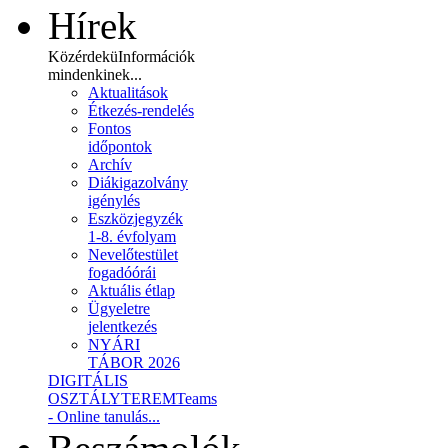
Hírek
Közérdekü
Információk
mindenkinek...
Aktualitások
Étkezés-rendelés
Fontos
időpontok
Archív
Diákigazolvány
igénylés
Eszközjegyzék
1-8. évfolyam
Nevelőtestület
fogadóórái
Aktuális étlap
Ügyeletre
jelentkezés
NYÁRI
TÁBOR 2026
DIGITÁLIS
OSZTÁLYTEREM
Teams
- Online tanulás...