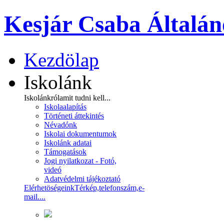
Kesjár Csaba Általán
Kezdölap
Iskolánk
Iskolánkról
amit tudni kell...
Iskolaalapítás
Történeti áttekintés
Névadónk
Iskolai dokumentumok
Iskolánk adatai
Támogatások
Jogi nyilatkozat - Fotó,
videó
Adatvédelmi tájékoztató
Elérhetöségeink
Térkép,telefonszám,e-
mail....