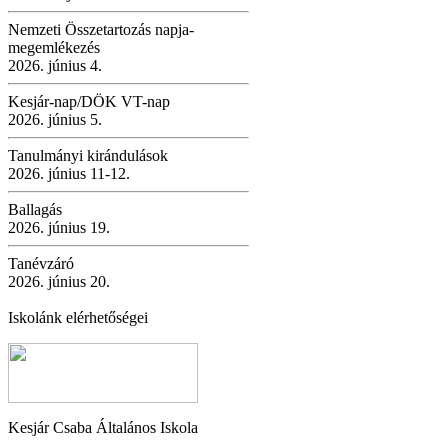
Nemzeti Összetartozás napja-
megemlékezés
2026. június 4.
Kesjár-nap/DÖK VT-nap
2026. június 5.
Tanulmányi kirándulások
2026. június 11-12.
Ballagás
2026. június 19.
Tanévzáró
2026. június 20.
Iskolánk elérhetőségei
Kesjár Csaba Általános Iskola