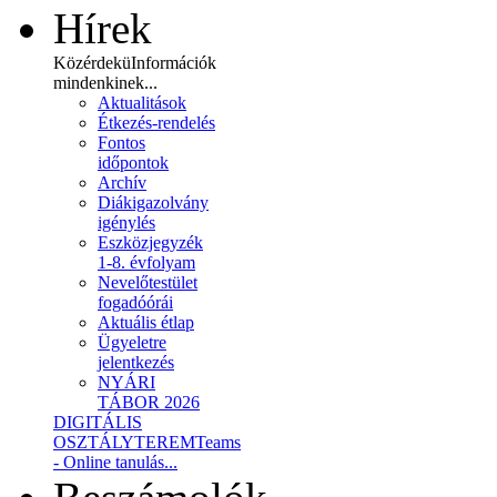
Hírek
Közérdekü
Információk
mindenkinek...
Aktualitások
Étkezés-rendelés
Fontos
időpontok
Archív
Diákigazolvány
igénylés
Eszközjegyzék
1-8. évfolyam
Nevelőtestület
fogadóórái
Aktuális étlap
Ügyeletre
jelentkezés
NYÁRI
TÁBOR 2026
DIGITÁLIS
OSZTÁLYTEREM
Teams
- Online tanulás...