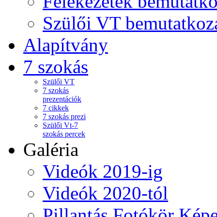
Felekezetek bemutatko
Szülői VT bemutatkoz
Alapítvány
7 szokás
Szülői VT
7 szokás
prezentációk
7 cikkek
7 szokás prezi
Szülői Vt-7
szokás percek
Galéria
Videók 2019-ig
Videók 2020-tól
Pillantás Fotókör Képe