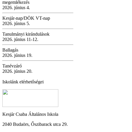
megemlékezés
2026. június 4.
Kesjár-nap/DÖK VT-nap
2026. június 5.
Tanulmányi kirándulások
2026. június 11-12.
Ballagás
2026. június 19.
Tanévzáró
2026. június 20.
Iskolánk elérhetőségei
Kesjár Csaba Általános Iskola
2040 Budaörs, Őszibarack utca 29.