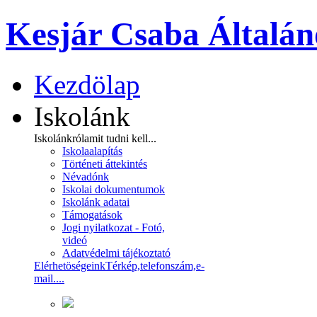
Kesjár Csaba Általán
Kezdölap
Iskolánk
Iskolánkról
amit tudni kell...
Iskolaalapítás
Történeti áttekintés
Névadónk
Iskolai dokumentumok
Iskolánk adatai
Támogatások
Jogi nyilatkozat - Fotó,
videó
Adatvédelmi tájékoztató
Elérhetöségeink
Térkép,telefonszám,e-
mail....