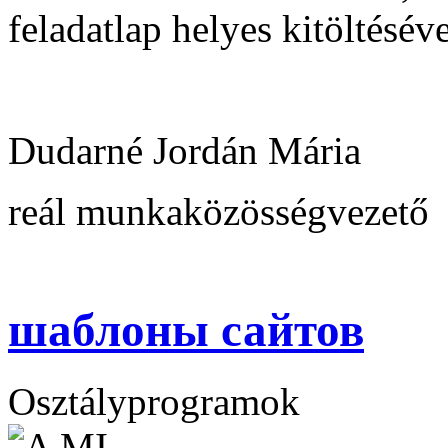
feladatlap helyes kitöltésé
Dudarné Jordán Mária
reál munkaközösségvezető
шаблоны сайтов
Osztályprogramok