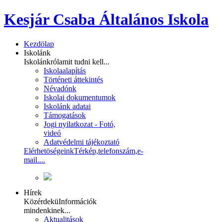
Kesjár Csaba Általános Iskola
Kezdölap
Iskolánk
Iskolánkról
amit tudni kell...
Iskolaalapítás
Történeti áttekintés
Névadónk
Iskolai dokumentumok
Iskolánk adatai
Támogatások
Jogi nyilatkozat - Fotó,
videó
Adatvédelmi tájékoztató
Elérhetöségeink
Térkép,telefonszám,e-
mail....
Hírek
Közérdekü
Információk
mindenkinek...
Aktualitások