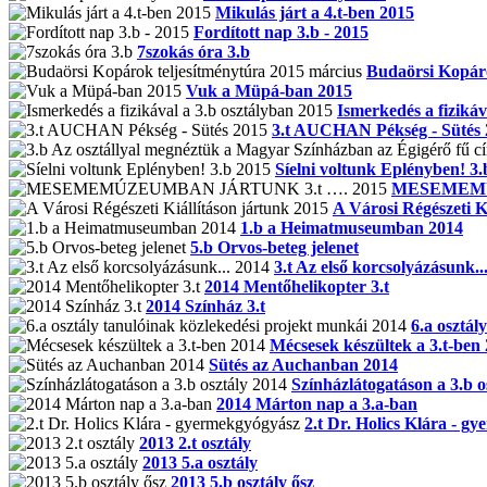
Mikulás járt a 4.t-ben 2015
Fordított nap 3.b - 2015
7szokás óra 3.b
Budaörsi Kopáro
Vuk a Müpá-ban 2015
Ismerkedés a fizikáv
3.t AUCHAN Pékség - Sütés 
Síelni voltunk Eplényben! 3.
MESEMEMÚ
A Városi Régészeti K
1.b a Heimatmuseumban 2014
5.b Orvos-beteg jelenet
3.t Az első korcsolyázásunk..
2014 Mentőhelikopter 3.t
2014 Színház 3.t
6.a osztál
Mécsesek készültek a 3.t-ben
Sütés az Auchanban 2014
Színházlátogatáson a 3.b o
2014 Márton nap a 3.a-ban
2.t Dr. Holics Klára - g
2013 2.t osztály
2013 5.a osztály
2013 5.b osztály ősz