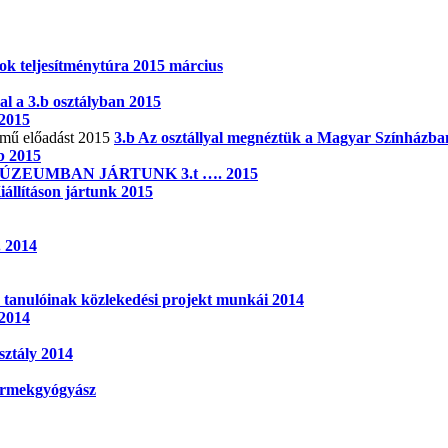
k teljesítménytúra 2015 március
al a 3.b osztályban 2015
2015
3.b Az osztállyal megnéztük a Magyar Színházban
b 2015
ZEUMBAN JÁRTUNK 3.t …. 2015
iállításon jártunk 2015
. 2014
y tanulóinak közlekedési projekt munkái 2014
 2014
sztály 2014
yermekgyógyász