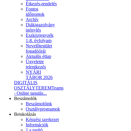
Étkezés-rendelés
Fontos
időpontok
Archív
Diákigazolvány
igénylés
Eszközjegyzék
1-8. évfolyam
Nevelőtestület
fogadóórái
Aktuális étlap
Ügyeletre
jelentkezés
NYÁRI
TÁBOR 2026
DIGITÁLIS
OSZTÁLYTEREM
Teams
- Online tanulás...
Beszámolók
Beszámolóink
Osztályprogramok
Beiskolázás
Képzési szerkezet
Információk
1.a tanító