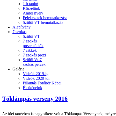
1.b tanító
Körzetünk
Angol nyelv
Felekezetek bemutatkozása
Szülői VT bemutatkozás
Alapítvány
7 szokás
Szülői VT
7 szokás
prezentációk
7 cikkek
7 szokás prezi
Szülői Vt-7
szokás percek
Galéria
Videók 2019-ig
Videók 2020-tól
Pillantás Fotókör Képei
Életképeink
Töklámpás verseny 2016
Az idei tanévben is nagy sikere volt a Töklámpás Versenynek, melyre 