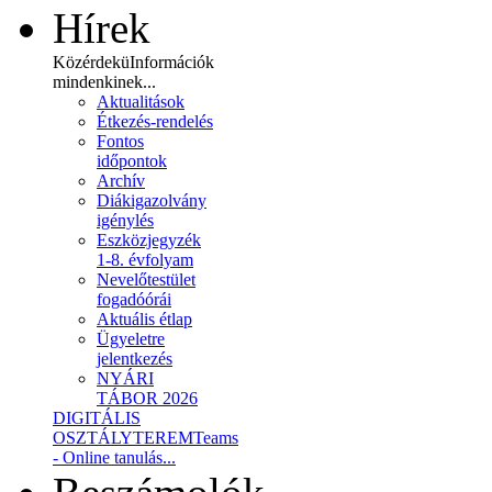
Hírek
Közérdekü
Információk
mindenkinek...
Aktualitások
Étkezés-rendelés
Fontos
időpontok
Archív
Diákigazolvány
igénylés
Eszközjegyzék
1-8. évfolyam
Nevelőtestület
fogadóórái
Aktuális étlap
Ügyeletre
jelentkezés
NYÁRI
TÁBOR 2026
DIGITÁLIS
OSZTÁLYTEREM
Teams
- Online tanulás...