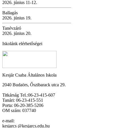
2026. június 11-12.
Ballagás
2026. június 19.
Tanévzáró
2026. június 20.
Iskolánk elérhetőségei
Kesjár Csaba Általános Iskola
2040 Budaörs, Őszibarack utca 29.
Titkárság Tel.:06-23-415-607
Tanári: 06-23-415-551
Porta: 06-20-385-5206
OM szám: 037740
e-mail:
kesjarcs @kesjarcs.edu.hu