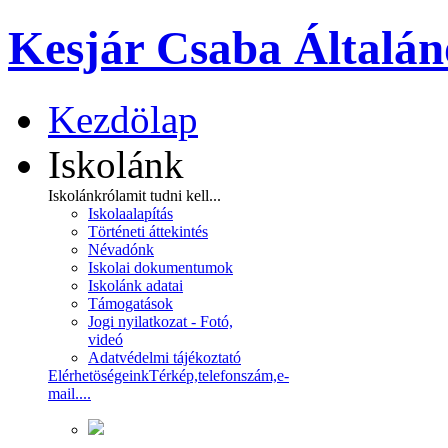
Kesjár Csaba Általán
Kezdölap
Iskolánk
Iskolánkról
amit tudni kell...
Iskolaalapítás
Történeti áttekintés
Névadónk
Iskolai dokumentumok
Iskolánk adatai
Támogatások
Jogi nyilatkozat - Fotó,
videó
Adatvédelmi tájékoztató
Elérhetöségeink
Térkép,telefonszám,e-
mail....