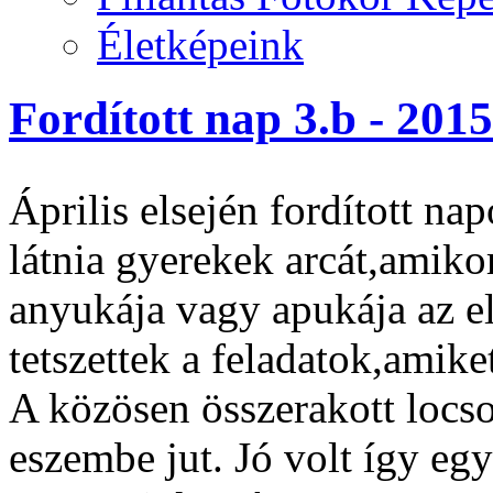
Életképeink
Fordított nap 3.b - 2015
Április elsején fordított na
látnia gyerekek arcát,amiko
anyukája vagy apukája az e
tetszettek a feladatok,amike
A közösen összerakott locso
eszembe jut. Jó volt így egy