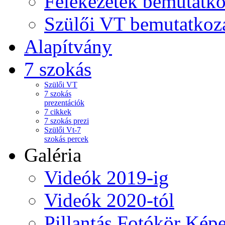
Felekezetek bemutatko
Szülői VT bemutatkoz
Alapítvány
7 szokás
Szülői VT
7 szokás
prezentációk
7 cikkek
7 szokás prezi
Szülői Vt-7
szokás percek
Galéria
Videók 2019-ig
Videók 2020-tól
Pillantás Fotókör Képe