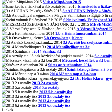
Vuk a Müpá-ban 2015
Ismerkedés a fizikáv
3.t AUCHAN Pékség - Sütés 
Síelni voltunk Eplényben! 3.
MESEMEMÚ
A Városi Régészeti K
1.b a Heimatmuseumban 2014
5.b Orvos-beteg jelenet
3.t Az első korcsolyázásunk..
2014 Mentőhelikopter 3.t
2014 Színház 3.t
6.a osztál
Mécsesek készültek a 3.t-ben
Sütés az Auchanban 2014
Színházlátogatáson a 3.b o
2014 Márton nap a 3.a-ban
2.t Dr. Holics Klára - g
2013 2.t osztály
2013 5.a osztály
2013 5.b osztály ősz
2013 3.t osztály ősz
2013 4.t osztály ősz
2013 6.t osztály ősz
Linkek