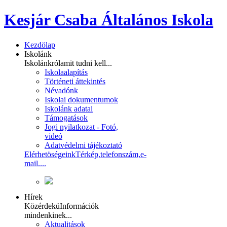
Kesjár Csaba Általános Iskola
Kezdölap
Iskolánk
Iskolánkról
amit tudni kell...
Iskolaalapítás
Történeti áttekintés
Névadónk
Iskolai dokumentumok
Iskolánk adatai
Támogatások
Jogi nyilatkozat - Fotó,
videó
Adatvédelmi tájékoztató
Elérhetöségeink
Térkép,telefonszám,e-
mail....
Hírek
Közérdekü
Információk
mindenkinek...
Aktualitások