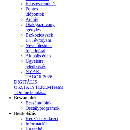
Étkezés-rendelés
Fontos
időpontok
Archív
Diákigazolvány
igénylés
Eszközjegyzék
1-8. évfolyam
Nevelőtestület
fogadóórái
Aktuális étlap
Ügyeletre
jelentkezés
NYÁRI
TÁBOR 2026
DIGITÁLIS
OSZTÁLYTEREM
Teams
- Online tanulás...
Beszámolók
Beszámolóink
Osztályprogramok
Beiskolázás
Képzési szerkezet
Információk
1.a tanító