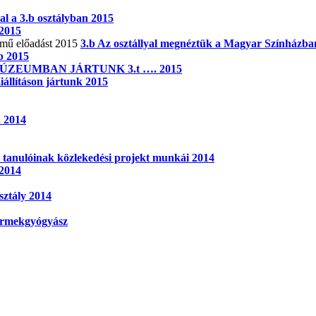
al a 3.b osztályban 2015
2015
3.b Az osztállyal megnéztük a Magyar Színházban
b 2015
ZEUMBAN JÁRTUNK 3.t …. 2015
iállításon jártunk 2015
. 2014
y tanulóinak közlekedési projekt munkái 2014
 2014
sztály 2014
yermekgyógyász