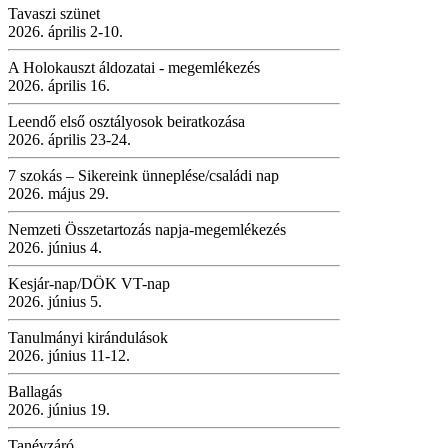
Tavaszi szünet
2026. április 2-10.
A Holokauszt áldozatai - megemlékezés
2026. április 16.
Leendő első osztályosok beiratkozása
2026. április 23-24.
7 szokás – Sikereink ünneplése/családi nap
2026. május 29.
Nemzeti Összetartozás napja-megemlékezés
2026. június 4.
Kesjár-nap/DÖK VT-nap
2026. június 5.
Tanulmányi kirándulások
2026. június 11-12.
Ballagás
2026. június 19.
Tanévzáró