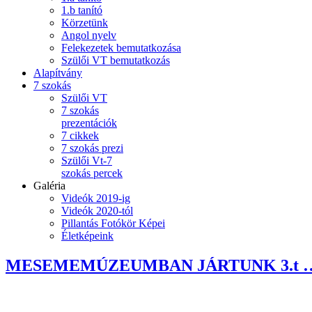
1.b tanító
Körzetünk
Angol nyelv
Felekezetek bemutatkozása
Szülői VT bemutatkozás
Alapítvány
7 szokás
Szülői VT
7 szokás
prezentációk
7 cikkek
7 szokás prezi
Szülői Vt-7
szokás percek
Galéria
Videók 2019-ig
Videók 2020-tól
Pillantás Fotókör Képei
Életképeink
MESEMEMÚZEUMBAN JÁRTUNK 3.t ….