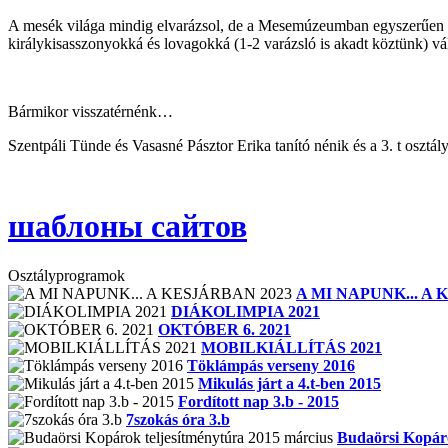
A mesék világa mindig elvarázsol, de a Mesemúzeumban egyszerűen élet
királykisasszonyokká és lovagokká (1-2 varázsló is akadt közt
Bármikor visszatérnénk…
Szentpáli Tünde és Vasasné Pásztor Erika tanító nénik és a 3. t osztá
шаблоны сайтов
Osztályprogramok
A MI NAPUNK... A 
DIÁKOLIMPIA 2021
OKTÓBER 6. 2021
MOBILKIÁLLÍTÁS 2021
Töklámpás verseny 2016
Mikulás járt a 4.t-ben 2015
Fordított nap 3.b - 2015
7szokás óra 3.b
Budaörsi Kopáro