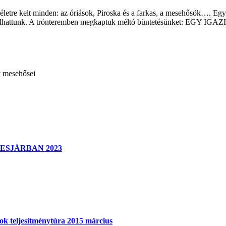
re kelt minden: az óriások, Piroska és a farkas, a mesehősök…. Együtt
ünk) válhattunk. A trónteremben megkaptuk méltó büntetésünket: 
ly mesehősei
KESJÁRBAN 2023
k teljesítménytúra 2015 március