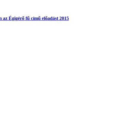
 az Égigérő fű című előadást 2015