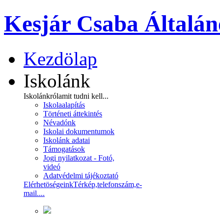
Kesjár Csaba Általán
Kezdölap
Iskolánk
Iskolánkról
amit tudni kell...
Iskolaalapítás
Történeti áttekintés
Névadónk
Iskolai dokumentumok
Iskolánk adatai
Támogatások
Jogi nyilatkozat - Fotó,
videó
Adatvédelmi tájékoztató
Elérhetöségeink
Térkép,telefonszám,e-
mail....