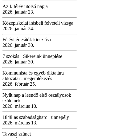
Az I. félév utolsó napja
2026. január 23.
Középiskolai írásbeli felvételi vizsga
2026. január 24.
Félévi értesítők kiosztása
2026. január 30.
7 szokás - Sikereink ünneplése
2026. január 30.
Kommunista és egyéb diktatúra
áldozatai - megemlékezés
2026. február 25.
Nyílt nap a leendő első osztályosok
szüleinek
2026. március 10.
1848-as szabadságharc - ünnepély
2026. március 13.
Tavaszi szünet