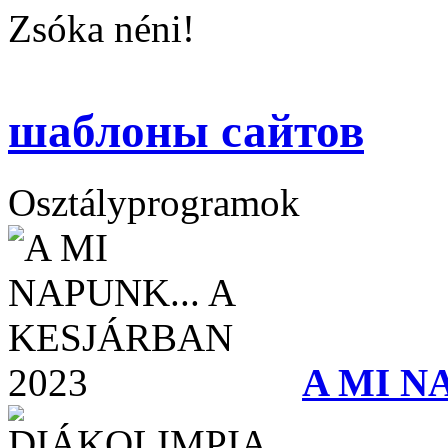
Zsóka néni!
шаблоны сайтов
Osztályprogramok
A MI N