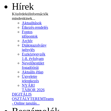
Hírek
Közérdekü
Információk
mindenkinek...
Aktualitások
Étkezés-rendelés
Fontos
időpontok
Archív
Diákigazolvány
igénylés
Eszközjegyzék
1-8. évfolyam
Nevelőtestület
fogadóórái
Aktuális étlap
Ügyeletre
jelentkezés
NYÁRI
TÁBOR 2026
DIGITÁLIS
OSZTÁLYTEREM
Teams
- Online tanulás...