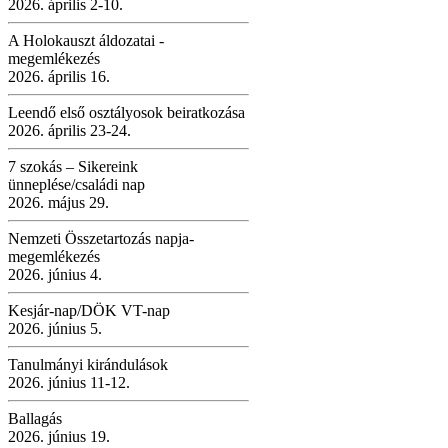
2026. április 2-10.
A Holokauszt áldozatai -
megemlékezés
2026. április 16.
Leendő első osztályosok beiratkozása
2026. április 23-24.
7 szokás – Sikereink
ünneplése/családi nap
2026. május 29.
Nemzeti Összetartozás napja-
megemlékezés
2026. június 4.
Kesjár-nap/DÖK VT-nap
2026. június 5.
Tanulmányi kirándulások
2026. június 11-12.
Ballagás
2026. június 19.