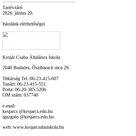
Tanévzáró
2026. június 20.
Iskolánk elérhetőségei
Kesjár Csaba Általános Iskola
2040 Budaörs, Őszibarack utca 29.
Titkárság Tel.:06-23-415-607
Tanári: 06-23-415-551
Porta: 06-20-385-5206
OM szám: 037740
e-mail:
kesjarcs @kesjarcs.edu.hu
igazgato @kesjarcs.edu.hu
web: www.kesjarcsabaiskola.hu