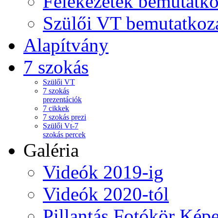
Felekezetek bemutatko
Szülői VT bemutatkoz
Alapítvány
7 szokás
Szülői VT
7 szokás
prezentációk
7 cikkek
7 szokás prezi
Szülői Vt-7
szokás percek
Galéria
Videók 2019-ig
Videók 2020-tól
Pillantás Fotókör Képe