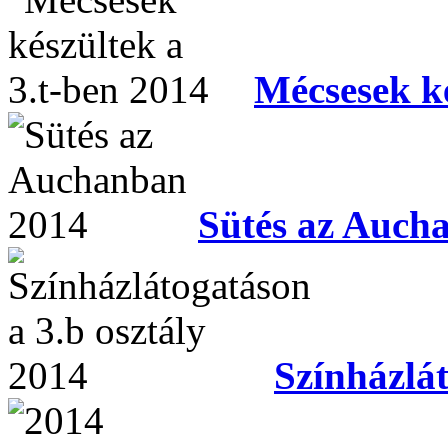
Mécsesek ké
Sütés az Auch
Színházlát