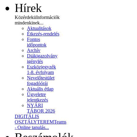
Hírek
Közérdekü
Információk
mindenkinek...
Aktualitások
Étkezés-rendelés
Fontos
időpontok
Archív
Diákigazolvány
igénylés
Eszközjegyzék
1-8. évfolyam
Nevelőtestület
fogadóórái
Aktuális étlap
Ügyeletre
jelentkezés
NYÁRI
TÁBOR 2026
DIGITÁLIS
OSZTÁLYTEREM
Teams
- Online tanulás...