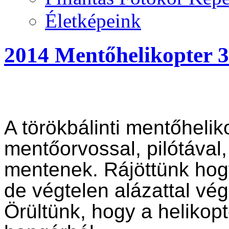
Életképeink
2014 Mentőhelikopter 3
A törökbálinti mentőhelik
mentőorvossal, pilótával,
mentenek. Rájöttünk ho
de végtelen alázattal vé
Örültünk, hogy a helikopte