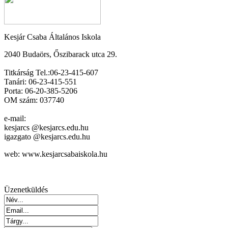
Kesjár Csaba Általános Iskola
2040 Budaörs, Őszibarack utca 29.
Titkárság Tel.:06-23-415-607
Tanári: 06-23-415-551
Porta: 06-20-385-5206
OM szám: 037740
e-mail:
kesjarcs @kesjarcs.edu.hu
igazgato @kesjarcs.edu.hu
web: www.kesjarcsabaiskola.hu
Üzenetküldés