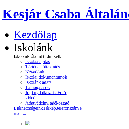
Kesjár Csaba Általán
Kezdölap
Iskolánk
Iskolánkról
amit tudni kell...
Iskolaalapítás
Történeti áttekintés
Névadónk
Iskolai dokumentumok
Iskolánk adatai
Támogatások
Jogi nyilatkozat - Fotó,
videó
Adatvédelmi tájékoztató
Elérhetöségeink
Térkép,telefonszám,e-
mail....