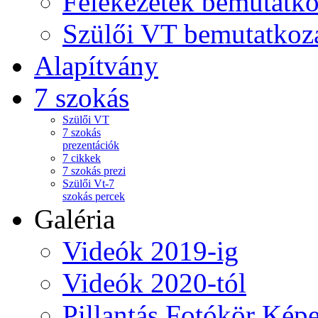
Felekezetek bemutatko
Szülői VT bemutatkoz
Alapítvány
7 szokás
Szülői VT
7 szokás
prezentációk
7 cikkek
7 szokás prezi
Szülői Vt-7
szokás percek
Galéria
Videók 2019-ig
Videók 2020-tól
Pillantás Fotókör Képe