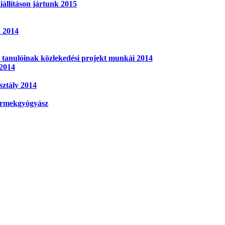
iállításon jártunk 2015
. 2014
y tanulóinak közlekedési projekt munkái 2014
 2014
sztály 2014
yermekgyógyász