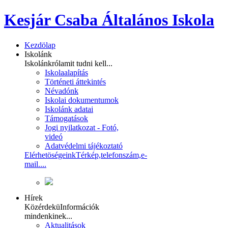
Kesjár Csaba Általános Iskola
Kezdölap
Iskolánk
Iskolánkról
amit tudni kell...
Iskolaalapítás
Történeti áttekintés
Névadónk
Iskolai dokumentumok
Iskolánk adatai
Támogatások
Jogi nyilatkozat - Fotó,
videó
Adatvédelmi tájékoztató
Elérhetöségeink
Térkép,telefonszám,e-
mail....
Hírek
Közérdekü
Információk
mindenkinek...
Aktualitások