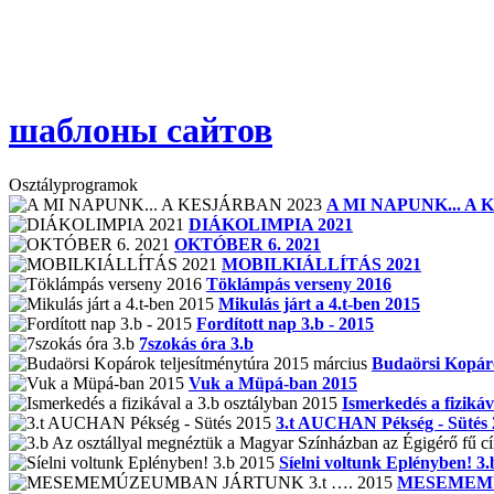
шаблоны сайтов
Osztályprogramok
A MI NAPUNK... A 
DIÁKOLIMPIA 2021
OKTÓBER 6. 2021
MOBILKIÁLLÍTÁS 2021
Töklámpás verseny 2016
Mikulás járt a 4.t-ben 2015
Fordított nap 3.b - 2015
7szokás óra 3.b
Budaörsi Kopáro
Vuk a Müpá-ban 2015
Ismerkedés a fizikáv
3.t AUCHAN Pékség - Sütés 
Síelni voltunk Eplényben! 3.
MESEMEMÚ