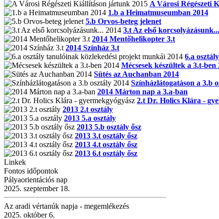
A Városi Régészeti K
1.b a Heimatmuseumban 2014
5.b Orvos-beteg jelenet
3.t Az első korcsolyázásunk..
2014 Mentőhelikopter 3.t
2014 Színház 3.t
6.a osztál
Mécsesek készültek a 3.t-ben
Sütés az Auchanban 2014
Színházlátogatáson a 3.b o
2014 Márton nap a 3.a-ban
2.t Dr. Holics Klára - g
2013 2.t osztály
2013 5.a osztály
2013 5.b osztály ősz
2013 3.t osztály ősz
2013 4.t osztály ősz
2013 6.t osztály ősz
Linkek
Fontos időpontok
Pályaorientációs nap
2025. szeptember 18.
Az aradi vértanúk napja - megemlékezés
2025. október 6.