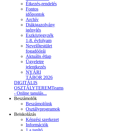
Étkezés-rendelés
Fontos
időpontok
Archív
Diákigazolvány
igénylés
Eszközjegyzék
1-8. évfolyam
Nevelőtestület
fogadóórái
Aktuális étlap
Ügyeletre
jelentkezés
NYÁRI
TÁBOR 2026
DIGITÁLIS
OSZTÁLYTEREM
Teams
- Online tanulás...
Beszámolók
Beszámolóink
Osztályprogramok
Beiskolázás
Képzési szerkezet
Információk
1.a tanító