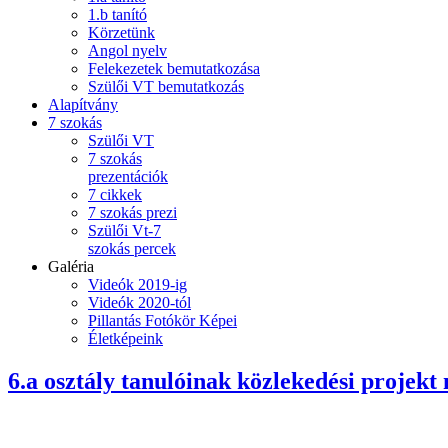
1.b tanító
Körzetünk
Angol nyelv
Felekezetek bemutatkozása
Szülői VT bemutatkozás
Alapítvány
7 szokás
Szülői VT
7 szokás
prezentációk
7 cikkek
7 szokás prezi
Szülői Vt-7
szokás percek
Galéria
Videók 2019-ig
Videók 2020-tól
Pillantás Fotókör Képei
Életképeink
6.a osztály tanulóinak közlekedési projek